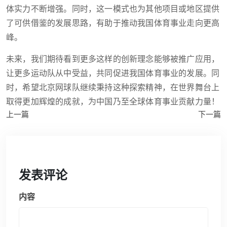
体实力不断增强。同时，这一模式也为其他项目或地区提供
了可供借鉴的发展思路，有助于推动我国体育事业走向更高
峰。
未来，我们期待看到更多这样的创新理念能够被推广应用，
让更多运动队从中受益，共同促进我国体育事业的发展。同
时，希望北京网球队继续秉持这种探索精神，在世界舞台上
取得更加辉煌的成就，为中国乃至全球体育事业贡献力量！
上一篇
下一篇
发表评论
内容