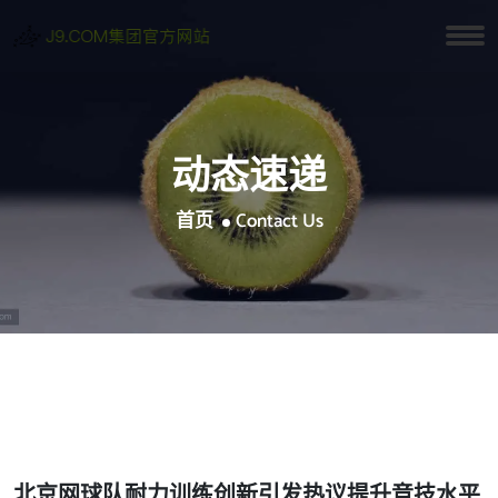
动态速递
首页
Contact Us
北京网球队耐力训练创新引发热议提升竞技水平