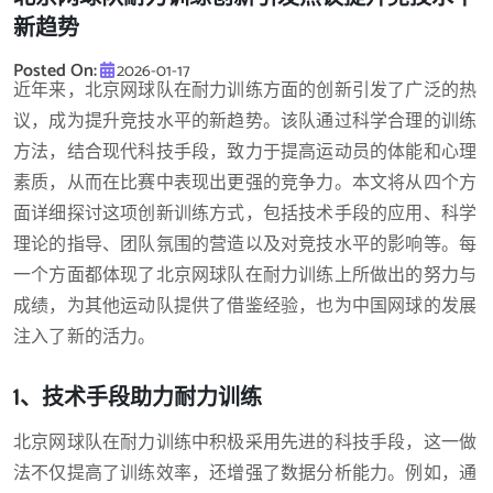
新趋势
Posted On:
2026-01-17
近年来，北京网球队在耐力训练方面的创新引发了广泛的热
议，成为提升竞技水平的新趋势。该队通过科学合理的训练
方法，结合现代科技手段，致力于提高运动员的体能和心理
素质，从而在比赛中表现出更强的竞争力。本文将从四个方
面详细探讨这项创新训练方式，包括技术手段的应用、科学
理论的指导、团队氛围的营造以及对竞技水平的影响等。每
一个方面都体现了北京网球队在耐力训练上所做出的努力与
成绩，为其他运动队提供了借鉴经验，也为中国网球的发展
注入了新的活力。
1、技术手段助力耐力训练
北京网球队在耐力训练中积极采用先进的科技手段，这一做
法不仅提高了训练效率，还增强了数据分析能力。例如，通