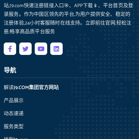
站,J9.com快速注册链接入口🎯、APP下载📱、平台首页及登
录服务。作为中国区领先的平台,为用户提供安全、稳定的
注册体验,24小时客服随时在线支持。立即前往官网,轻松注
册,畅享高品质平台服务
导航
解读
J9.COM集团官方网站
产品展示
动态速递
服务类型