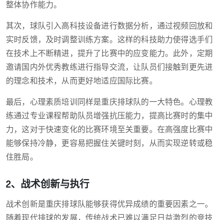
整体协作能力。
其次，球队引入高科技设备进行数据分析，通过视频回放和
实时反馈，及时调整训练方案。这样的科技助力使得选手们
在技术上不断精进，提升了比赛中的应变能力。此外，定期
邀请国内外优秀教练进行指导交流，让队员们接触到更先进
的理念和技术，从而更好地适应国际比赛。
最后，心理素质培训同样是重庆排球队的一大特色。心理教
练通过专业课程帮助队员增强抗压能力，提高比赛时的集中
力，这对于快速变化的比赛环境至关重要。在高强度比赛中
能够保持冷静，更容易把握住关键时刻，从而实现逆转或稳
住胜局。
2、战术创新与执行
战术创新是重庆排球队能够获得优异成绩的重要因素之一。
随着现代排球的发展，传统战术已难以满足日益激烈的竞技