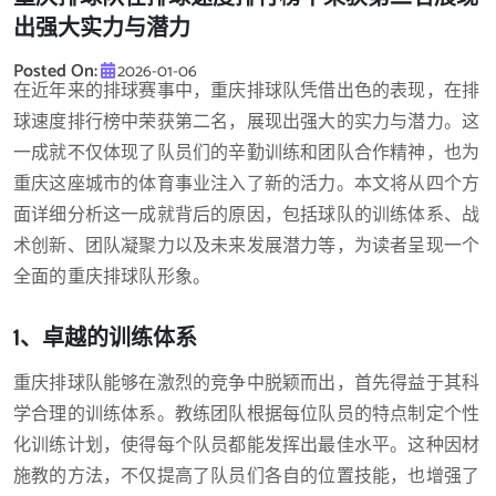
出强大实力与潜力
Posted On:
2026-01-06
在近年来的排球赛事中，重庆排球队凭借出色的表现，在排
球速度排行榜中荣获第二名，展现出强大的实力与潜力。这
一成就不仅体现了队员们的辛勤训练和团队合作精神，也为
重庆这座城市的体育事业注入了新的活力。本文将从四个方
面详细分析这一成就背后的原因，包括球队的训练体系、战
术创新、团队凝聚力以及未来发展潜力等，为读者呈现一个
全面的重庆排球队形象。
1、卓越的训练体系
重庆排球队能够在激烈的竞争中脱颖而出，首先得益于其科
学合理的训练体系。教练团队根据每位队员的特点制定个性
化训练计划，使得每个队员都能发挥出最佳水平。这种因材
施教的方法，不仅提高了队员们各自的位置技能，也增强了