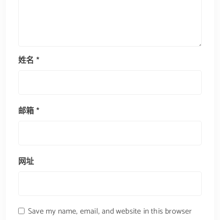
姓名
*
邮箱
*
网址
Save my name, email, and website in this browser