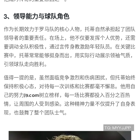
3、领导能力与球队角色
作为长期效力于罗马队的核心人物，托蒂自然承担起了团队
领导者的重要责任。在场上，他不仅要发挥个人优势，还需
要调动全队积极性，通过言传身教激励年轻队员。在关键比
赛中，托蒂常常能够挺身而出，用实际行动展示领袖气质，
引领球队走向胜利。
值得一提的是，虽然面临竞争激烈和伤病困扰，但托蒂始终
保持积极心态，对待每一次训练和比赛都毫不懈怠。他用自
己的努力
J9.com
树立榜样，每一场比赛都投入百分之百热
情，让周围的人受到感染。这种精神力量不仅提升了自身表
现，也鼓舞了整个团队士气。