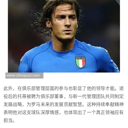
此外，在俱乐部管理层面的参与也彰显了他的领导才能。退
役后的托蒂被聘为俱乐部董事，与新一代管理团队共同制定
发展战略，为罗马未来的发展贡献智慧。这种持续奉献精神
表明他对这支球队深厚情感，也体现出了一个真正领袖应有
担当。