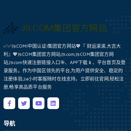
✅✅J9.COM(中国认证)集团官方网站💖『 财运滚滚,大吉大
利』💖J9.COM集团官方网站,J9.com,J9.COM集团官方网
站,J9.com快速注册链接入口🎯、APP下载📱、平台首页及登
录服务。作为中国区领先的平台,为用户提供安全、稳定的
注册体验,24小时客服随时在线支持。立即前往官网,轻松注
册,畅享高品质平台服务
导航