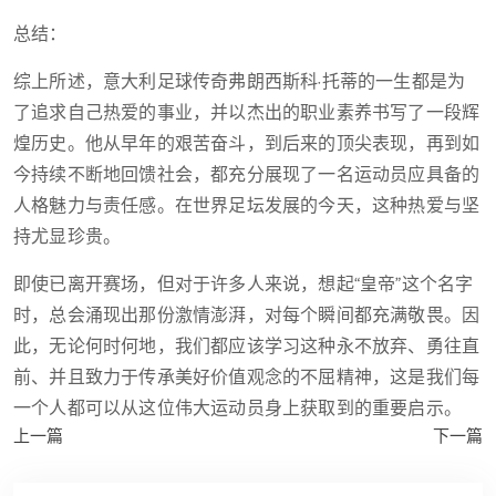
总结：
综上所述，意大利足球传奇弗朗西斯科·托蒂的一生都是为
了追求自己热爱的事业，并以杰出的职业素养书写了一段辉
煌历史。他从早年的艰苦奋斗，到后来的顶尖表现，再到如
今持续不断地回馈社会，都充分展现了一名运动员应具备的
人格魅力与责任感。在世界足坛发展的今天，这种热爱与坚
持尤显珍贵。
即使已离开赛场，但对于许多人来说，想起“皇帝”这个名字
时，总会涌现出那份激情澎湃，对每个瞬间都充满敬畏。因
此，无论何时何地，我们都应该学习这种永不放弃、勇往直
前、并且致力于传承美好价值观念的不屈精神，这是我们每
一个人都可以从这位伟大运动员身上获取到的重要启示。
上一篇
下一篇